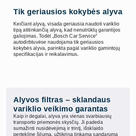
Tik geriausios kokybės alyva
Keičiant alyvą, visada geriausia naudoti variklio
tipą atitinkančią alyvą, kad nenutrūktų garantijos
galiojimas. Todėl „Bosch Car Service“
autodirbtuvėse naudojama tik geriausios
kokybės alyva, parinkta pagal variklio gamintojų
specifikacijas ir reikalavimus.
Alyvos filtras – sklandaus
variklio veikimo garantas
Kaip ir degalai, alyva yra vienas svarbiausių
transporto priemonės skysčių. Ji padeda
sumažinti nusidėvėjimą ir trintį, išsklaido
perteklinę šilumą, užtikrina tinkamą sandarumą