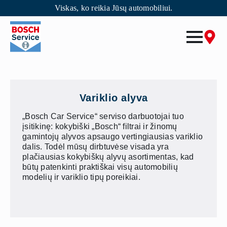
Viskas, ko reikia Jūsų automobiliui.
Skip
to
main
content
Variklio alyva
„Bosch Car Service“ serviso darbuotojai tuo
įsitikinę: kokybiški „Bosch“ filtrai ir žinomų
gamintojų alyvos apsaugo vertingiausias variklio
dalis. Todėl mūsų dirbtuvėse visada yra
plačiausias kokybiškų alyvų asortimentas, kad
būtų patenkinti praktiškai visų automobilių
modelių ir variklio tipų poreikiai.