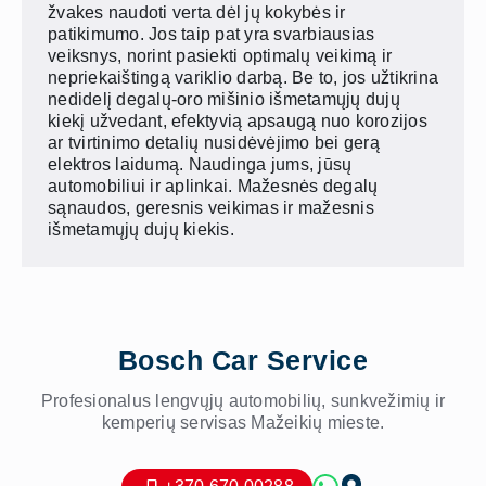
žvakes naudoti verta dėl jų kokybės ir
patikimumo. Jos taip pat yra svarbiausias
veiksnys, norint pasiekti optimalų veikimą ir
nepriekaištingą variklio darbą. Be to, jos užtikrina
nedidelį degalų-oro mišinio išmetamųjų dujų
kiekį užvedant, efektyvią apsaugą nuo korozijos
ar tvirtinimo detalių nusidėvėjimo bei gerą
elektros laidumą. Naudinga jums, jūsų
automobiliui ir aplinkai. Mažesnės degalų
sąnaudos, geresnis veikimas ir mažesnis
išmetamųjų dujų kiekis.
Bosch Car Service
Profesionalus lengvųjų automobilių, sunkvežimių ir
kemperių servisas Mažeikių mieste.