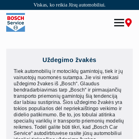
Viskas, ko reikia Jūsų automobiliui.
Skip
to
main
content
Uždegimo žvakės
Tiek automobilių ir motociklų gamintojų, tiek ir jų
vairuotojų nuomonės sutampa. Jie visi renkasi
uždegimo žvakes iš „Bosch“. Glaudus
bendradarbiavimas tarp „Bosch“ ir pirmaujančių
transporto priemonių gamintojų šią tendenciją
dar labiau sustiprina. Šios uždegimo žvakės yra
tokios populiarios dėl nepriekaištingo veikimo ir
didelio patikimumo. Be to, jos tobulai atitinka
specialių variklių ir transporto priemonių modelių
reikmes. Todėl galite būti tikri, kad „Bosch Car
Service“ autodirbtuvėse rasite jūsų automobiliui