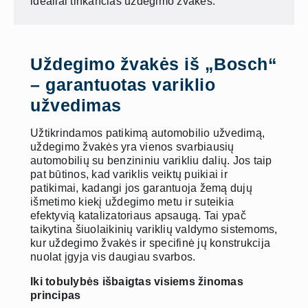
idealiai tinkančias uždegimo žvakes.
Uždegimo žvakės iš „Bosch“
– garantuotas variklio
užvedimas
Užtikrindamos patikimą automobilio užvedimą,
uždegimo žvakės yra vienos svarbiausių
automobilių su benzininiu varikliu dalių. Jos taip
pat būtinos, kad variklis veiktų puikiai ir
patikimai, kadangi jos garantuoja žemą dujų
išmetimo kiekį uždegimo metu ir suteikia
efektyvią katalizatoriaus apsaugą. Tai ypač
taikytina šiuolaikinių variklių valdymo sistemoms,
kur uždegimo žvakės ir specifinė jų konstrukcija
nuolat įgyja vis daugiau svarbos.
Iki tobulybės išbaigtas visiems žinomas
principas