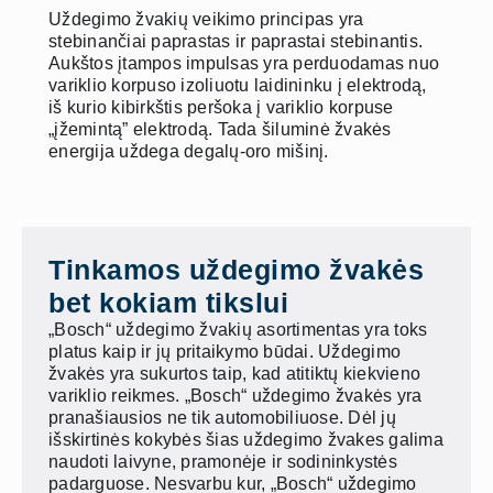
Uždegimo žvakių veikimo principas yra
stebinančiai paprastas ir paprastai stebinantis.
Aukštos įtampos impulsas yra perduodamas nuo
variklio korpuso izoliuotu laidininku į elektrodą,
iš kurio kibirkštis peršoka į variklio korpuse
„įžemintą” elektrodą. Tada šiluminė žvakės
energija uždega degalų-oro mišinį.
Tinkamos uždegimo žvakės
bet kokiam tikslui
„Bosch“ uždegimo žvakių asortimentas yra toks
platus kaip ir jų pritaikymo būdai. Uždegimo
žvakės yra sukurtos taip, kad atitiktų kiekvieno
variklio reikmes. „Bosch“ uždegimo žvakės yra
pranašiausios ne tik automobiliuose. Dėl jų
išskirtinės kokybės šias uždegimo žvakes galima
naudoti laivyne, pramonėje ir sodininkystės
padarguose. Nesvarbu kur, „Bosch“ uždegimo