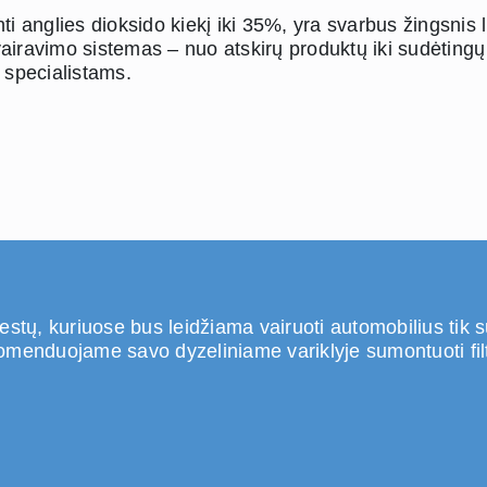
i anglies dioksido kiekį iki 35%, yra svarbus žingsnis l
airavimo sistemas – nuo atskirų produktų iki sudėtingų 
 specialistams.
stų, kuriuose bus leidžiama vairuoti automobilius tik s
menduojame savo dyzeliniame variklyje sumontuoti filtrą a