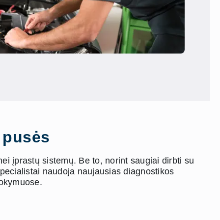
s pusės
 įprastų sistemų. Be to, norint saugiai dirbti su
specialistai naudoja naujausias diagnostikos
 mokymuose.