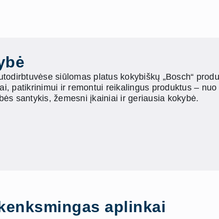
ybė
utodirbtuvėse siūlomas platus kokybiškų „Bosch“ produkt
ai, patikrinimui ir remontui reikalingus produktus – nuo 
ės santykis, žemesni įkainiai ir geriausia kokybė.
ekenksmingas aplinkai