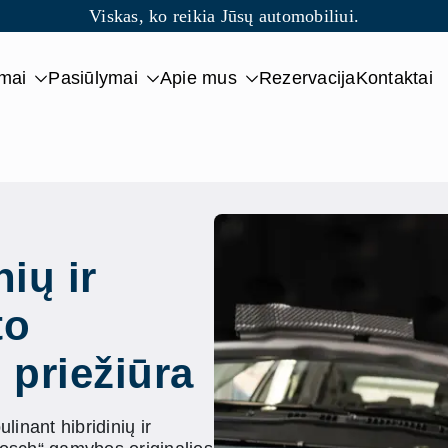
Viskas, ko reikia Jūsų automobiliui.
imai
Pasiūlymai
Apie mus
Rezervacija
Kontaktai
nių ir
to
 priežiūra
linant hibridinių ir