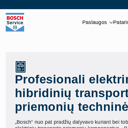
Skip
to
main
Paslaugos
Patar
content
Profesionali elektri
hibridinių transpor
priemonių techninė
„Bosch“ nuo pat pradžių dalyvavo kuriant bei tobu