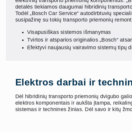
elektrinių transporto priemonių komponentus. „
detalės tiekiamos daugumai hibridinių transport
Todėl „Bosch Car Service“ autodirbtuvių specialis
susipažinę su tokių transporto priemonių remontu
Visapusiškas sistemos išmanymas
Tvirtos ir atsparios originalios „Bosch“ atsa
Efektyvi naujausių vairavimo sistemų tipų d
Elektros darbai ir techni
Dėl hibridinių transporto priemonių dvigubo gali
elektros komponentais ir aukšta įtampa, reikalin
sistemas ir technines žinias. Dėl savo ir kitų 