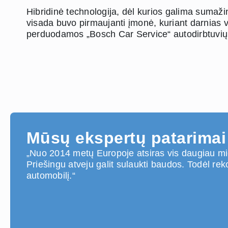
Hibridinė technologija, dėl kurios galima sumažint
visada buvo pirmaujanti įmonė, kuriant darnias v
perduodamos „Bosch Car Service“ autodirbtuvių
Mūsų ekspertų patarimai
„Nuo 2014 metų Europoje atsiras vis daugiau mie
Priešingu atveju galit sulaukti baudos. Todėl reko
automobilį.“