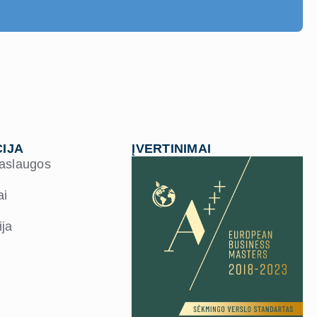
IJA
ĮVERTINIMAI
paslaugos
ai
ja