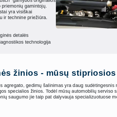
Bosch“ gamybos originalios
o priemonių gamintojų.
tai yra visiškai
 ir technine priežiūra.
rginės detalės
iagnostikos technologija
nės žinios - mūsų stipriosio
os agregato, gedimų šalinimas yra daug sudėtingesnis nei
gos specialios žinios. Todėl mūsų automobilių serviso 
žmonių saugumo jie taip pat dalyvauja specializuotuose