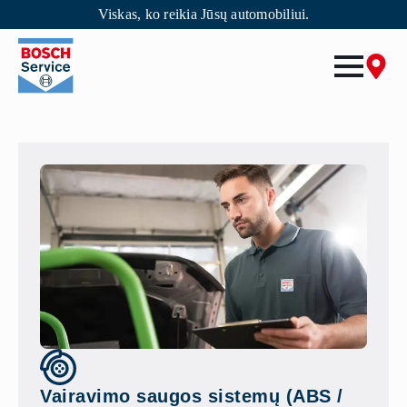
Viskas, ko reikia Jūsų automobiliui.
Skip
to
main
content
Vairavimo saugos sistemų (ABS /