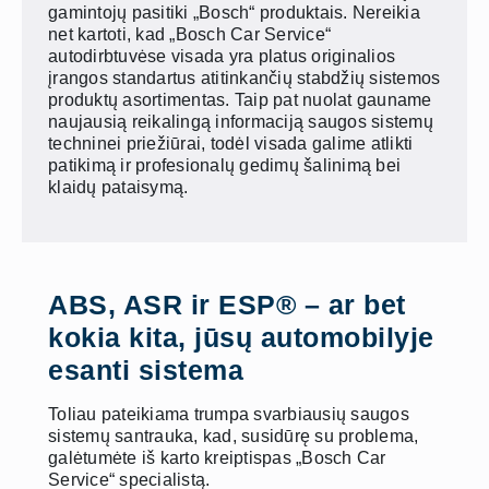
gamintojų pasitiki „Bosch“ produktais. Nereikia
net kartoti, kad „Bosch Car Service“
autodirbtuvėse visada yra platus originalios
įrangos standartus atitinkančių stabdžių sistemos
produktų asortimentas. Taip pat nuolat gauname
naujausią reikalingą informaciją saugos sistemų
techninei priežiūrai, todėl visada galime atlikti
patikimą ir profesionalų gedimų šalinimą bei
klaidų pataisymą.
ABS, ASR ir ESP® – ar bet
kokia kita, jūsų automobilyje
esanti sistema
Toliau pateikiama trumpa svarbiausių saugos
sistemų santrauka, kad, susidūrę su problema,
galėtumėte iš karto kreiptispas „Bosch Car
Service“ specialistą.