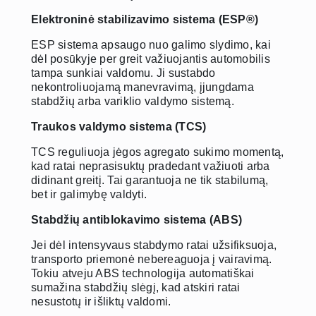
Elektroninė stabilizavimo sistema (ESP®)
ESP sistema apsaugo nuo galimo slydimo, kai
dėl posūkyje per greit važiuojantis automobilis
tampa sunkiai valdomu. Ji sustabdo
nekontroliuojamą manevravimą, įjungdama
stabdžių arba variklio valdymo sistemą.
Traukos valdymo sistema (TCS)
TCS reguliuoja jėgos agregato sukimo momentą,
kad ratai neprasisuktų pradedant važiuoti arba
didinant greitį. Tai garantuoja ne tik stabilumą,
bet ir galimybę valdyti.
Stabdžių antiblokavimo sistema (ABS)
Jei dėl intensyvaus stabdymo ratai užsifiksuoja,
transporto priemonė nebereaguoja į vairavimą.
Tokiu atveju ABS technologija automatiškai
sumažina stabdžių slėgį, kad atskiri ratai
nesustotų ir išliktų valdomi.