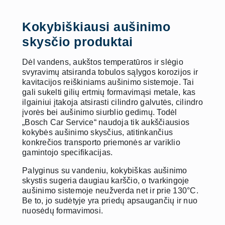
Kokybiškiausi aušinimo
skysčio produktai
Dėl vandens, aukštos temperatūros ir slėgio
svyravimų atsiranda tobulos sąlygos korozijos ir
kavitacijos reiškiniams aušinimo sistemoje. Tai
gali sukelti gilių ertmių formavimąsi metale, kas
ilgainiui įtakoja atsirasti cilindro galvutės, cilindro
įvorės bei aušinimo siurblio gedimų. Todėl
„Bosch Car Service“ naudoja tik aukščiausios
kokybės aušinimo skysčius, atitinkančius
konkrečios transporto priemonės ar variklio
gamintojo specifikacijas.
Palyginus su vandeniu, kokybiškas aušinimo
skystis sugeria daugiau karščio, o tvarkingoje
aušinimo sistemoje neužverda net ir prie 130°C.
Be to, jo sudėtyje yra priedų apsaugančių ir nuo
nuosėdų formavimosi.