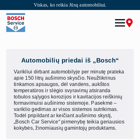
Viskas, ko reikia Jūsų automobiliui.
Skip
to
main
content
Automobilių priedai iš „Bosch“
Varikliui dirbant automobilyje per minutę prateka
apie 150 litrų aušinimo skysčio. Neužtikrinus
tinkamos apsaugos, dėl vandens, aukštos
temperatūros ir slėgio svyravimų atsiranda
tobulos sąlygos korozijos ir kavitacijos reiškinių
formavimuisi aušinimo sistemoje. Pasekmė –
variklio gedimas ar visos sistemos sutrikimas.
Todėl pripildant ar keičiant aušinimo skystį,
„Bosch Car Service“ pirmenybę teikia geriausios
kokybės, žinomiausių gamintojų produktams.