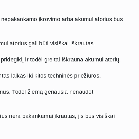
dėl nepakankamo įkrovimo arba akumuliatorius bus
muliatorius gali būti visiškai iškrautas.
idegiklį ir todėl greitai iškrauna akumuliatorių.
as laikas iki kitos techninės priežiūros.
rius. Todėl žiemą geriausia nenaudoti
rius nėra pakankamai įkrautas, jis bus visiškai