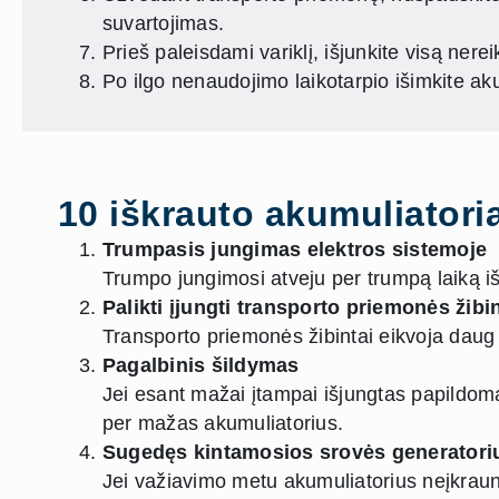
suvartojimas.
Prieš paleisdami variklį, išjunkite visą nere
Po ilgo nenaudojimo laikotarpio išimkite akum
10 iškrauto akumuliatori
Trumpasis jungimas elektros sistemoje
Trumpo jungimosi atveju per trumpą laiką iš
Palikti įjungti transporto priemonės žibin
Transporto priemonės žibintai eikvoja daug e
Pagalbinis šildymas
Jei esant mažai įtampai išjungtas papildomas
per mažas akumuliatorius.
Sugedęs kintamosios srovės generatori
Jei važiavimo metu akumuliatorius neįkraunam