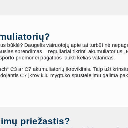
umuliatorių?
us būklė? Daugelis vairuotojų apie tai turbūt nė nepag
sias sprendimas – reguliariai tikrinti akumuliatorius 
nsporto priemonei pagalbos laukti kelias valandas.
ch“ C3 ar C7 akumuliatorių įkrovikliais. Taip užtikrinsite
audojantis C7 įkrovikliu mygtuko spustelėjimu galima paka
imų priežastis?