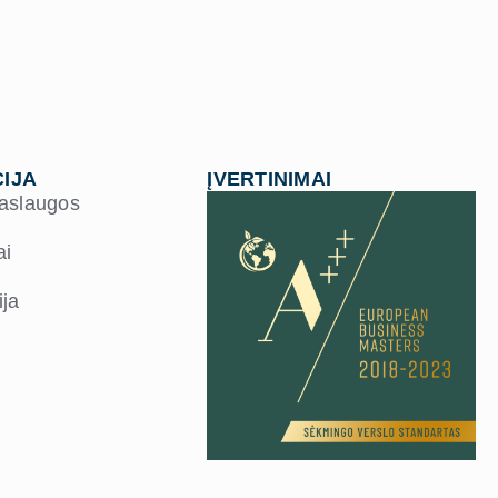
IJA
ĮVERTINIMAI
paslaugos
ai
ja