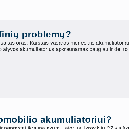
finių problemų?
a šaltas oras. Karštais vasaros mėnesiais akumuliatoriai
io alyvos akumuliatorius apkraunamas daugiau ir dėl to g
tomobilio akumuliatoriui?
 ir paprastai įkrauna akumuliatorius. Įkrovikliu C7 visišk