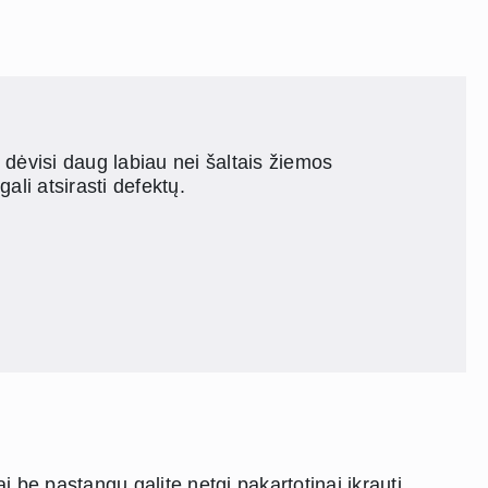
 dėvisi daug labiau nei šaltais žiemos
ali atsirasti defektų.
ai be pastangų galite netgi pakartotinai įkrauti