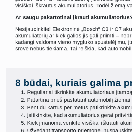
visiškai iškrautus akumuliatorius. Todėl žiemą v
Ar saugu pakartotinai įkrauti akumuliatorius
Nesijaudinkite! Elektroninė „Bosch“ C3 ir C7 akum
akumuliatorių ar kiek galios jis gali priimti – n
kadangi valdoma vieno mygtuko spustelėjimu, įta
srovė nebus tiekiama. Tai reiškia, kad automobilio 
8 būdai, kuriais galima pr
Reguliariai tikrinkite akumuliatoriaus įtamp
Patartina prieš pastatant automobilį žiemai i
Bent du kartus per metus patikrinkite akumul
Įsitikinkite, kad akumuliatorius gerai pritvirt
Kiek įmanoma venkite visiškai iškrauti akumul
Užvedant transporto priemonę, nuspauskite 