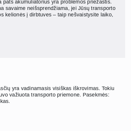
da pats akumuliatorius yra problemos priežastis.
lema savaime neišsprendžiama, jei Jūsų transporto
 kelionės į dirbtuves – taip nešvaistysite laiko,
žasčių yra vadinamasis visiškas iškrovimas. Tokiu
nebuvo važiuota transporto priemone. Pasekmės:
ikas.