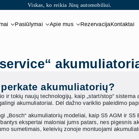
Viskas, ko reikia Jūsų automobiliui.
imai
Pasiūlymai
Apie mus
Rezervacija
Kontaktai
service“ akumuliator
ai perkate akumuliatorių?
o ir tokių naujų technologijų, kaip „start/stop” sistema 
lingi akumuliatoriai. Dėl dažno variklio paleidimo papras
ngi „Bosch“ akumuliatorių modeliai, kaip S5 AGM ir S5 E
irbantys ekspertai maloniai jums patars, nes pigesnis a
gumo sumetimais, keleivių zonoje montuojami akumuliato