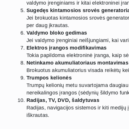
valdymo įrenginiams ir kitai elektroninei įra
Sugedęs kintamosios srovės generatoria
Jei brokuotas kintamosios srovės generator
per daug įkrautas.
Valdymo bloko gedimas
Jei valdymo įrenginiai neišjungiami, kai varik
Elektros įrangos modifikavimas
Tokia papildoma elektroninė įranga, kaip sėd
Netinkamo akumuliatoriaus montavimas
Brokuotus akumuliatorius visada reikėtų keis
Trumpos kelionės
Trumpų kelionių metu suvartojama daugiau e
nereikalingos įrangos (sėdynių šildymo funkci
Radijas, TV, DVD, šaldytuvas
Radijas, navigacijos sistemos ir kiti medijų
iškrautas.