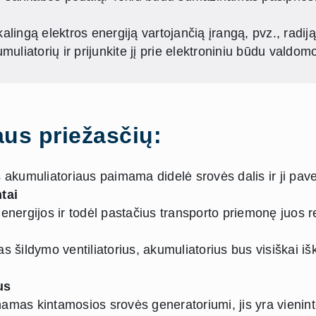
ikalingą elektros energiją vartojančią įrangą, pvz., radij
uliatorių ir prijunkite jį prie elektroniniu būdu valdomo 
aus priežasčių:
 akumuliatoriaus paimama didelė srovės dalis ir ji pav
tai
nergijos ir todėl pastačius transporto priemonę juos re
 šildymo ventiliatorius, akumuliatorius bus visiškai išk
us
as kintamosios srovės generatoriumi, jis yra vieninteli