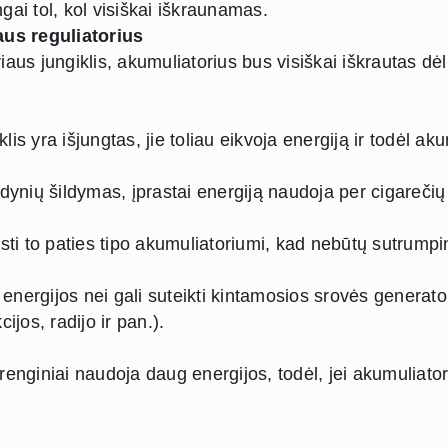
ngai tol, kol visiškai iškraunamas.
us reguliatorius
iaus jungiklis, akumuliatorius bus visiškai iškrautas 
lis yra išjungtas, jie toliau eikvoja energiją ir todėl aku
ynių šildymas, įprastai energiją naudoja per cigarečių pr
ti to paties tipo akumuliatoriumi, kad nebūtų sutrumpint
nergijos nei gali suteikti kintamosios srovės generato
jos, radijo ir pan.).
 įrenginiai naudoja daug energijos, todėl, jei akumuliato