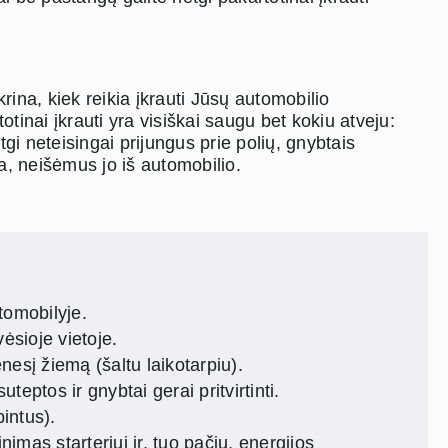
rina, kiek reikia įkrauti Jūsų automobilio
tinai įkrauti yra visiškai saugu bet kokiu atveju:
 neteisingai prijungus prie polių, gnybtais
kia, neišėmus jo iš automobilio.
tomobilyje.
vėsioje vietoje.
nesį žiemą (šaltu laikotarpiu).
teptos ir gnybtai gerai pritvirtinti.
bintus).
as starteriui ir, tuo pačiu, energijos