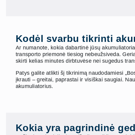
Kodėl svarbu tikrinti ak
Ar numanote, kokia dabartinė jūsų akumuliatoria
transporto priemonė tiesiog nebeužsiveda. Geriau
skirti kelias minutes dirbtuvėse nei sugedus tra
Patys galite atlikti šį tikrinimą naudodamiesi „Bos
įkrauti – greitai, paprastai ir visiškai saugiai. N
akumuliatorius.
Kokia yra pagrindinė ged