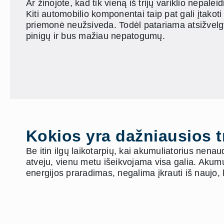
Ar žinojote, kad tik vieną iš trijų variklio nepa
Kiti automobilio komponentai taip pat gali įtako
priemonė neužsiveda. Todėl patariama atsižvelgti 
pinigų ir bus mažiau nepatogumų.
Kokios yra dažniausios t
Be itin ilgų laikotarpių, kai akumuliatorius nena
atveju, vienu metu išeikvojama visa galia. Akumu
energijos praradimas, negalima įkrauti iš naujo,