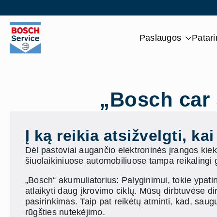
Skip
to
main
Paslaugos
Patar
content
„Bosch car 
Į ką reikia atsižvelgti, k
Dėl pastoviai augančio elektroninės įrangos kieki
šiuolaikiniuose automobiliuose tampa reikalingi ga
„Bosch“ akumuliatorius: Palyginimui, tokie ypati
atlaikyti daug įkrovimo ciklų. Mūsų dirbtuvėse d
pasirinkimas. Taip pat reikėtų atminti, kad, sau
rūgšties nutekėjimo.