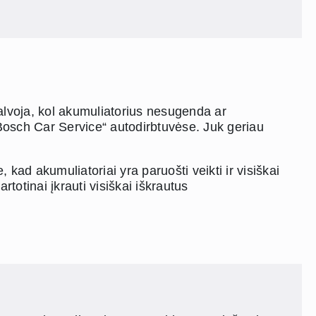
alvoja, kol akumuliatorius nesugenda ar
„Bosch Car Service“ autodirbtuvėse. Juk geriau
, kad akumuliatoriai yra paruošti veikti ir visiškai
rtotinai įkrauti visiškai iškrautus