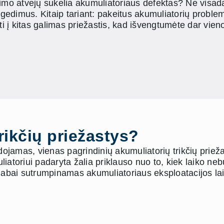
leidimo atvejų sukelia akumuliatoriaus defektas? Ne visa
ti gedimus. Kitaip tariant: pakeitus akumuliatorių prob
į kitas galimas priežastis, kad išvengtumėte dar vienos
rikčių priežastys?
udojamas, vienas pagrindinių akumuliatorių trikčių prie
liatoriui padaryta žalia priklauso nuo to, kiek laiko 
 labai sutrumpinamas akumuliatoriaus eksploatacijos la