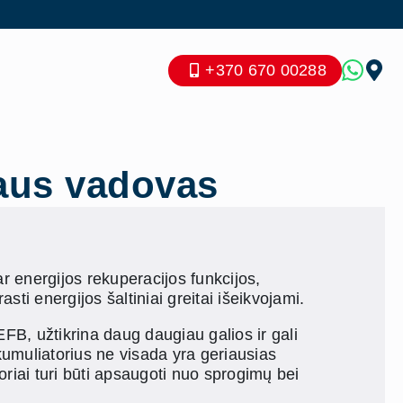
+370 670 00288
iaus vadovas
ar energijos rekuperacijos funkcijos,
ti energijos šaltiniai greitai išeikvojami.
FB, užtikrina daug daugiau galios ir gali
kumuliatorius ne visada yra geriausias
riai turi būti apsaugoti nuo sprogimų bei