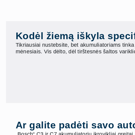
Kodėl žiemą iškyla speci
Tikriausiai nustebsite, bet akumuliatoriams tink
mėnesiais. Vis dėlto, dėl tirštesnės šaltos varikl
Ar galite padėti savo au
„Bosch“ C3 ir C7 akumuliatorių įkrovikliai greitai