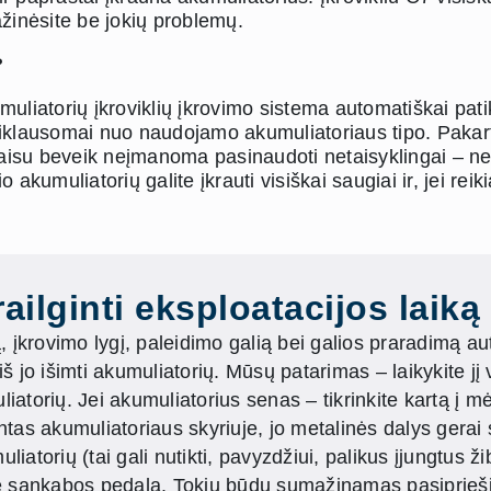
ažinėsite be jokių problemų.
?
uliatorių įkroviklių įkrovimo sistema automatiškai patik
epriklausomai nuo naudojamo akumuliatoriaus tipo. Pakarto
isu beveik neįmanoma pasinaudoti netaisyklingai – netgi
akumuliatorių galite įkrauti visiškai saugiai ir, jei rei
ailginti eksploatacijos laiką
ą, įkrovimo lygį, paleidimo galią bei galios praradimą au
š jo išimti akumuliatorių. Mūsų patarimas – laikykite jį 
iatorių. Jei akumuliatorius senas – tikrinkite kartą į mė
intas akumuliatoriaus skyriuje, jo metalinės dalys gerai su
iatorių (tai gali nutikti, pavyzdžiui, palikus įjungtus ži
sankabos pedalą. Tokiu būdu sumažinamas pasipriešinim