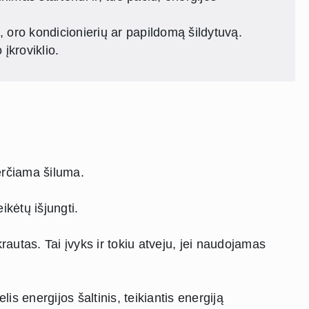
ą, oro kondicionierių ar papildomą šildytuvą.
įkroviklio.
erčiama šiluma.
ikėtų išjungti.
rautas. Tai įvyks ir tokiu atveju, jei naudojamas
s energijos šaltinis, teikiantis energiją