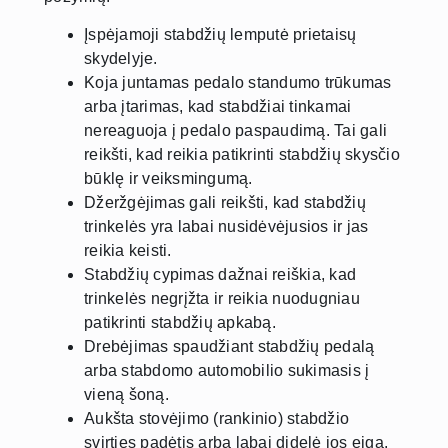
Įspėjamoji stabdžių lemputė prietaisų
skydelyje.
Koja juntamas pedalo standumo trūkumas
arba įtarimas, kad stabdžiai tinkamai
nereaguoja į pedalo paspaudimą. Tai gali
reikšti, kad reikia patikrinti stabdžių skysčio
būklę ir veiksmingumą.
Džeržgėjimas gali reikšti, kad stabdžių
trinkelės yra labai nusidėvėjusios ir jas
reikia keisti.
Stabdžių cypimas dažnai reiškia, kad
trinkelės negrįžta ir reikia nuodugniau
patikrinti stabdžių apkabą.
Drebėjimas spaudžiant stabdžių pedalą
arba stabdomo automobilio sukimasis į
vieną šoną.
Aukšta stovėjimo (rankinio) stabdžio
svirties padėtis arba labai didelė jos eiga.