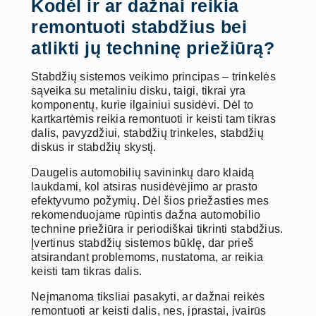
Kodėl ir ar dažnai reikia
remontuoti stabdžius bei
atlikti jų techninę priežiūrą?
Stabdžių sistemos veikimo principas – trinkelės
sąveika su metaliniu disku, taigi, tikrai yra
komponentų, kurie ilgainiui susidėvi. Dėl to
kartkartėmis reikia remontuoti ir keisti tam tikras
dalis, pavyzdžiui, stabdžių trinkeles, stabdžių
diskus ir stabdžių skystį.
Daugelis automobilių savininkų daro klaidą
laukdami, kol atsiras nusidėvėjimo ar prasto
efektyvumo požymių. Dėl šios priežasties mes
rekomenduojame rūpintis dažna automobilio
technine priežiūra ir periodiškai tikrinti stabdžius.
Įvertinus stabdžių sistemos būklę, dar prieš
atsirandant problemoms, nustatoma, ar reikia
keisti tam tikras dalis.
Neįmanoma tiksliai pasakyti, ar dažnai reikės
remontuoti ar keisti dalis, nes, įprastai, įvairūs