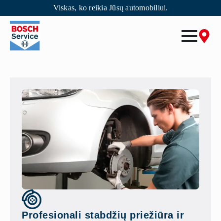
Viskas, ko reikia Jūsų automobiliui.
Skip
to
main
content
Profesionali stabdžių priežiūra ir