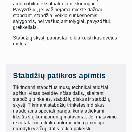
automobiliai eksploatuojami skirtingai.
Pavyzdžiui, jei važinėjama mieste dažnai
stabdant, stabdžiai veikia sunkesnėmis
sąlygomis, nei važiuojant tolygiai, pavyzdžiui,
greitkeliais.
Stabdžių skystį paprastai reikia keisti kas dvejus
metus.
Stabdžių patikros apimtis
Tikrindami stabdžius mūsų technikai atidžiai
apžiūri visas besidėvinčias dalis, įskaitant
stabdžių trinkeles, stabdžių diskus ir stabdžių
skystį. Tikrinant stabdžių trinkeles ir diskus
naudojama speciali įranga, kuria atliekami
tikslūs šių komponentų matavimai. Jei matavimo
rezultatai neatitinka automobilio gamintojo
nurodytų verčių, dalis reikia pakeisti.